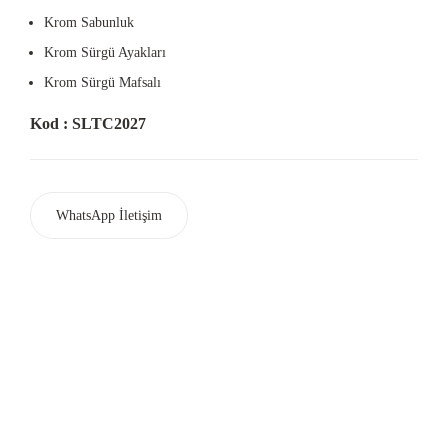
Krom Sabunluk
Krom Sürgü Ayakları
Krom Sürgü Mafsalı
Kod : SLTC2027
WhatsApp İletişim
Ferhatpaşa Mah. Mareşal Fevzi Çakmak Cad. G35 Sok.No:48
Ataşehir / İSTANBUL
+90 (216) 479 66 58