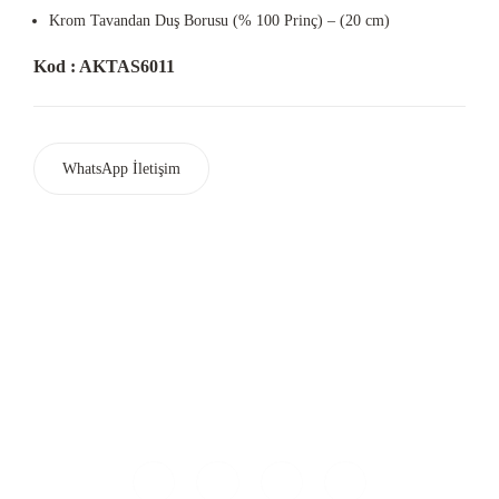
Krom Tavandan Duş Borusu (% 100 Prinç) – (20 cm)
Kod : AKTAS6011
WhatsApp İletişim
Ferhatpaşa Mah. Mareşal Fevzi Çakmak Cad. G35 Sok.No:48
Ataşehir / İSTANBUL
+90 (216) 479 66 58