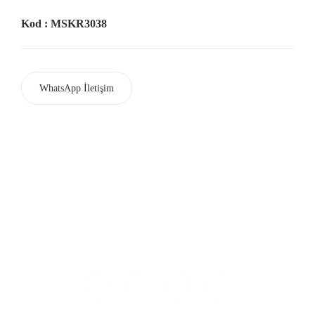
Kod : MSKR3038
WhatsApp İletişim
Ferhatpaşa Mah. Mareşal Fevzi Çakmak Cad. G35 Sok.No:48
Ataşehir / İSTANBUL
+90 (216) 479 66 58