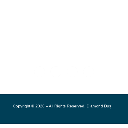
Ferhatpaşa Mah. Mareşal Fevzi Çakmak Cad. G35 Sok.No:48
Ataşehir / İSTANBUL
+90 (216) 479 66 58
Copyright © 2026 – All Rights Reserved. Diamond Duş