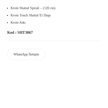
Krom Shattaf Spirali – (120 cm)
Krom Touch Shattaf El Duşu
Krom Askı
Kod : SHT3067
WhatsApp İletişim
Ferhatpaşa Mah. Mareşal Fevzi Çakmak Cad. G35 Sok.No:48
Ataşehir / İSTANBUL