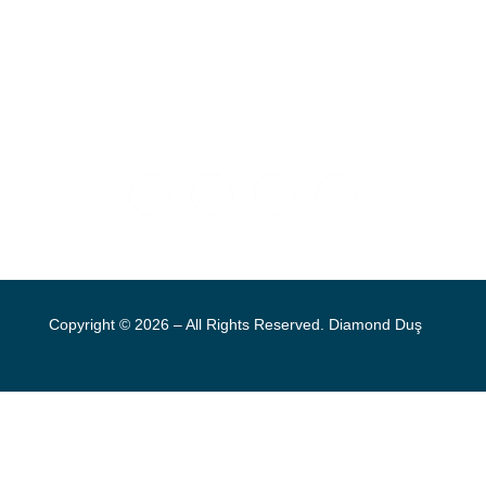
Ferhatpaşa Mah. Mareşal Fevzi Çakmak Cad. G35 Sok.No:48
Ataşehir / İSTANBUL
+90 (216) 479 66 58
Copyright © 2026 – All Rights Reserved. Diamond Duş