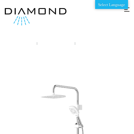
Select Language
Anasayfa
Coral Beyaz Krom
Coral Beyaz Krom Tall